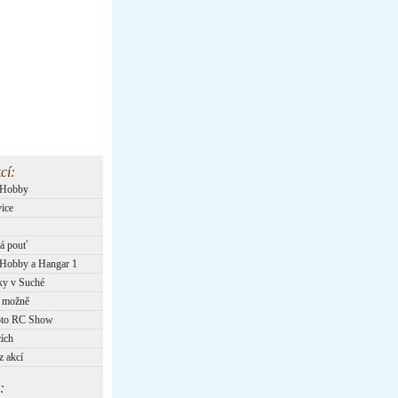
cí:
lHobby
ice
á pouť
Hobby a Hangar 1
ky v Suché
 možně
oto RC Show
ích
z akcí
: