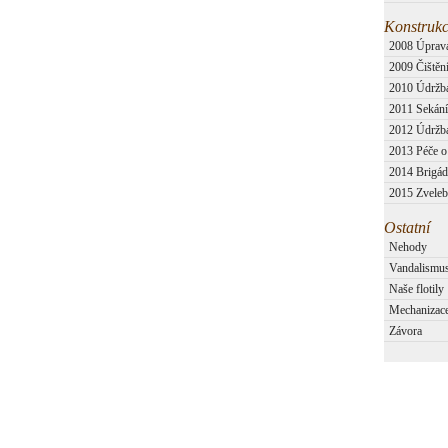
Konstrukc
2008 Úprava
2009 Čištění
2010 Údržb
2011 Sekání 
2012 Údržba 
2013 Péče o l
2014 Brigády
2015 Zvelebo
Ostatní
Nehody
Vandalismu
Naše flotily
Mechanizac
Závora