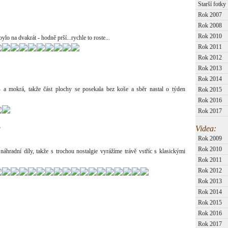
Starší fotky
Rok 2007
Rok 2008
Rok 2010
ylo na dvakrát - hodně prší...rychle to roste...
Rok 2011
Rok 2012
Rok 2013
Rok 2014
- a mokrá, takže část plochy se posekala bez koše a sběr nastal o týden
Rok 2015
Rok 2016
Rok 2017
Videa:
!
Rok 2009
Rok 2010
áhradní díly, takže s trochou nostalgie vyrážíme trávě vstříc s klasickými
Rok 2011
Rok 2012
Rok 2013
Rok 2014
Rok 2015
Rok 2016
Rok 2017