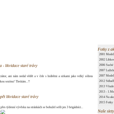
a
Informace
Členové
Galerie
O klubu
Fotky z ak
2001 Mode
2002 Libkov
2006 Suché
a - likvidace staré trávy
2007 Lužick
2007 Model
iciátor, ani nám nedal vědět a v čele s hráběmi a sirkami jako velký sólista
2012 Stíhač
ckou sezónu! Tleskám...!!
2013 Všude
2013 - 1.M
ět likvidace staré trávy
2014 Na akc
2015 Fotky 
 přes týdenní vývěsku na stránkách se bohužel sešli jen 3 brigádníci...
Naše slety