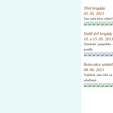
Třetí brigáda
03. 05. 2013
Zase samá tráva, sekání b
Další dvě brigády
10. a 15. 05. 2013
Tentokráte pampeliška 
později...
Retro-akce sekání
08. 06. 2013
Traktůrek nám čeká na n
sekačkami...