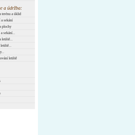
e a údržba:
 terénu a úklid
 a sekání
a plochy
a sekání...
letiště...
etiště...
...
vání letiště
s
e