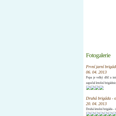
Úvod
Nástěnk
Fotogalerie
První jarní brigád
06. 04. 2013
Pepa je velký dříč a in
započal letošní brigádni
Druhá brigáda - op
20. 04. 2013
Druhá letošní brigáda - i