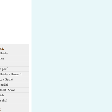
cí:
lHobby
ice
á pouť
Hobby a Hangar 1
ky v Suché
 možně
oto RC Show
ích
z akcí
: