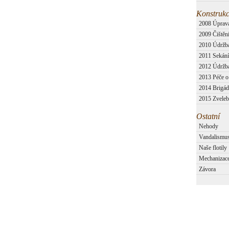
Konstrukc
2008 Úprava
2009 Čištění
2010 Údržb
2011 Sekání 
2012 Údržba 
2013 Péče o l
2014 Brigády
2015 Zvelebo
Ostatní
Nehody
Vandalismu
Naše flotily
Mechanizac
Závora