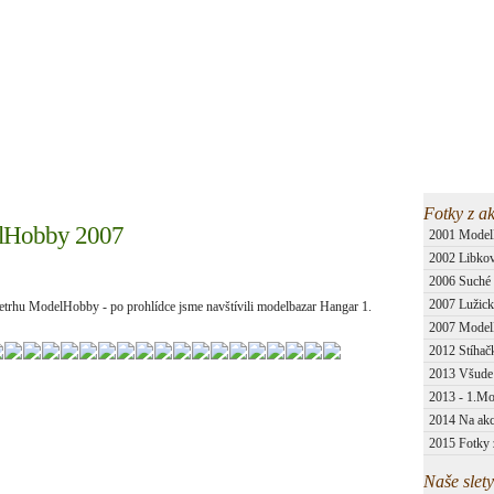
a
Informace
Členové
Galerie
O klubu
Fotky z ak
elHobby 2007
2001 Mode
2002 Libkov
2006 Suché
2007 Lužick
etrhu ModelHobby - po prohlídce jsme navštívili modelbazar Hangar 1.
2007 Model
2012 Stíhač
2013 Všude
2013 - 1.M
2014 Na akc
2015 Fotky 
Naše slety