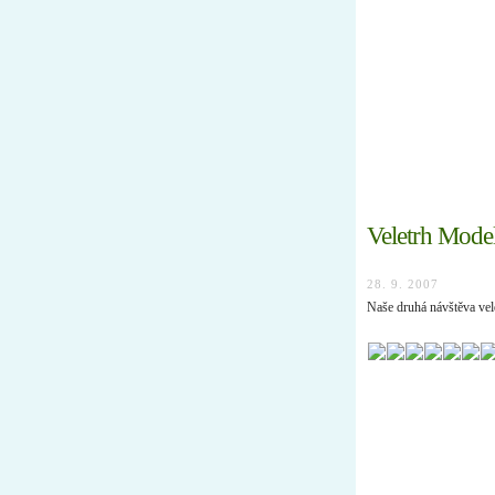
Úvod
Nástěnk
Veletrh Mod
28. 9. 2007
Naše druhá návštěva vel