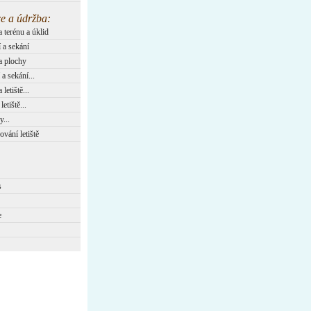
e a údržba:
 terénu a úklid
 a sekání
a plochy
a sekání...
letiště...
etiště...
...
vání letiště
s
e